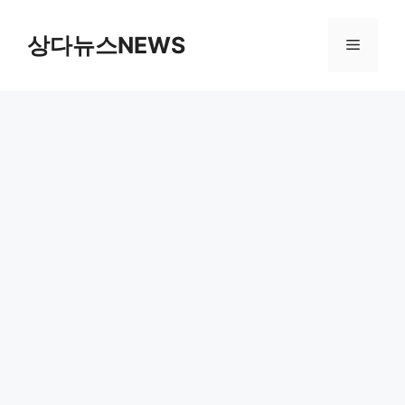
컨
텐
상다뉴스NEWS
메
츠
로
뉴
건
너
뛰
기