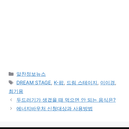
카
알찬정보뉴스
테
태
DREAM STAGE
,
K-팝
,
드림 스테이지
,
이이경
,
고
그
최기용
리
두드러기가 생겼을 때 먹으면 안 되는 음식은?
에너지바우처 신청대상과 사용방법