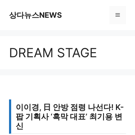
컨
텐
상다뉴스NEWS
메
츠
로
뉴
건
너
DREAM STAGE
뛰
기
이이경, 日 안방 점령 나선다! K-
팝 기획사 ‘흑막 대표’ 최기용 변
신