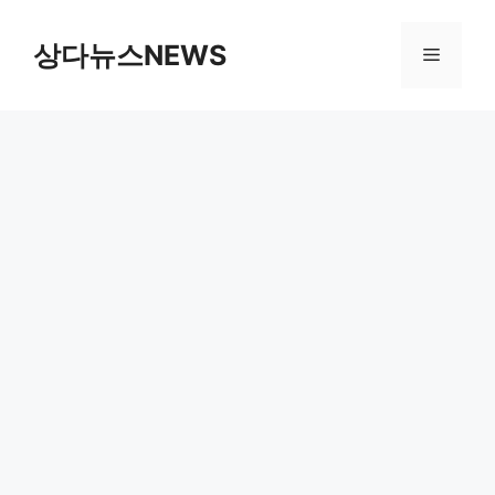
컨
텐
상다뉴스NEWS
메
츠
로
뉴
건
너
뛰
기